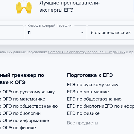
Лучшие преподаватели-
эксперты ЕГЭ
Класс, в который перешли
11
Я старшеклассник
нальных данных на условиях
Согласия на обработку персональных данных
и пр
тный тренажер по
Подготовка к ЕГЭ
вке к ОГЭ
ЕГЭ по русскому языку
р
ОГЭ по русскому языку
ЕГЭ по математике
р
ОГЭ по математике
ЕГЭ по обществознанию
р
ОГЭ по обществознанию
ЕГЭ по биологии
ЕГЭ по инфо
р
ОГЭ по биологии
ЕГЭ по физике
р
ОГЭ по информатике
Все предметы
р
ОГЭ по физике