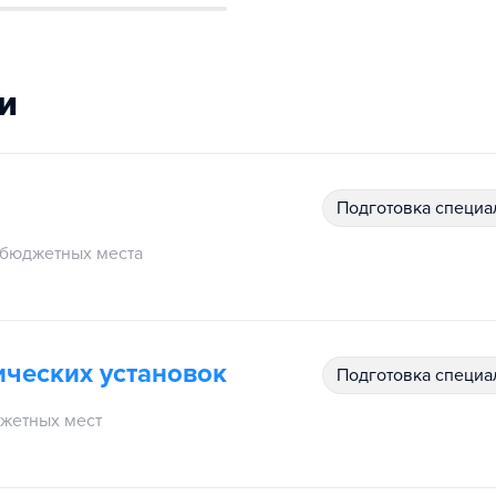
и
подготовка специ
бюджетных места
ических установок
подготовка специ
жетных мест