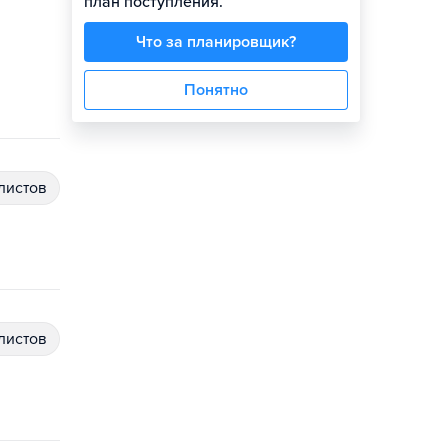
план поступления.
Что за планировщик?
Понятно
алистов
алистов