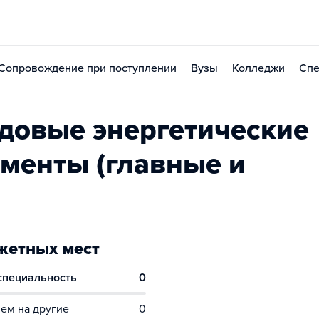
Сопровождение при поступлении
Вузы
Колледжи
Спе
довые энергетические
ементы (главные и
етных мест
 специальность
0
ем на другие
0