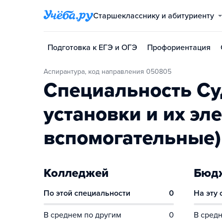
Старшекласснику и абитуриенту
Подготовка к ЕГЭ и ОГЭ
Профориентация
Аспирантура, код направления 050805
Специальность Су
установки и их эл
вспомогательные)
Колледжей
Бюдж
По этой специальности
0
На эту
В среднем по другим
0
В средн