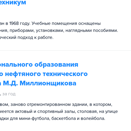
ехникум
ан в 1968 году. Учебные помещения оснащены
ия, приборами, установками, наглядными пособиями.
ческий подход к работе.
онального образования
о нефтяного технического
а М.Д. Миллионщикова
.
за год
ом, заново отремонтированном здании, в котором,
еется актовый и спортивный залы, столовая, на улице
дки для мини-футбола, баскетбола и волейбола.