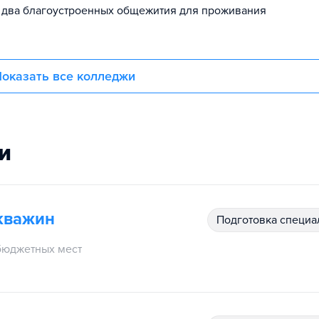
т два благоустроенных общежития для проживания
оказать все колледжи
и
кважин
подготовка специ
бюджетных мест