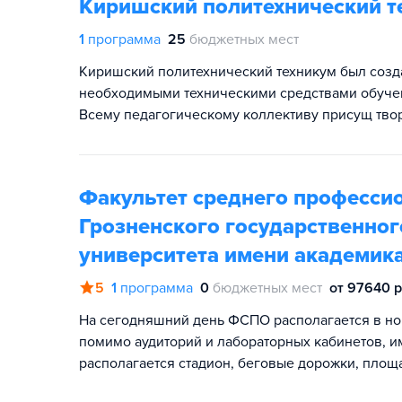
Киришский политехнический т
1
программа
25
бюджетных мест
Киришский политехнический техникум был созд
необходимыми техническими средствами обучен
Всему педагогическому коллективу присущ твор
Факультет среднего професси
Грозненского государственног
университета имени академик
5
1
программа
0
бюджетных мест
от 97640 р
На сегодняшний день ФСПО располагается в нов
помимо аудиторий и лабораторных кабинетов, им
располагается стадион, беговые дорожки, площа