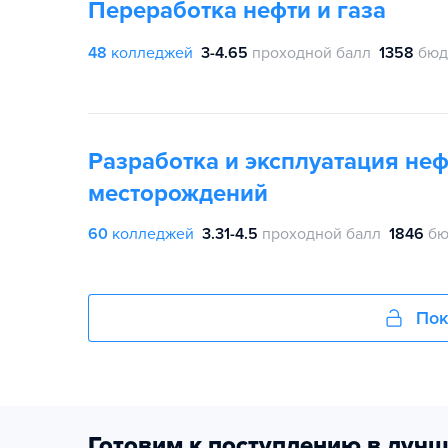
Переработка нефти и газа
48
колледжей
3-4.65
проходной балл
1358
бюд
Разработка и эксплуатация не
месторождений
60
колледжей
3.31-4.5
проходной балл
1846
бю
Пок
Готовим к поступлению в лучш