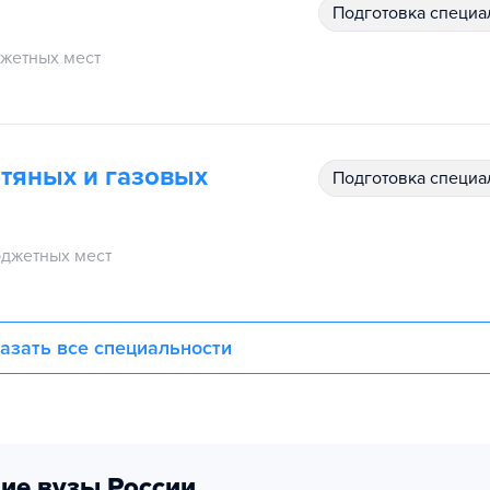
подготовка специ
жетных мест
фтяных и газовых
подготовка специ
джетных мест
азать все специальности
ие вузы России