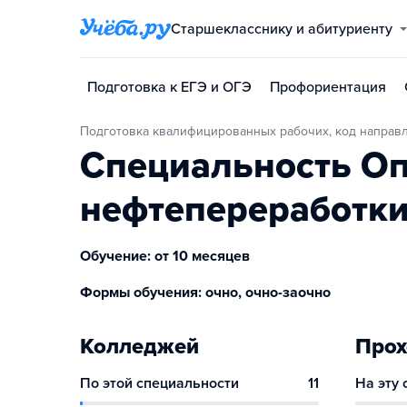
Старшекласснику и абитуриенту
Подготовка к ЕГЭ и ОГЭ
Профориентация
Подготовка квалифицированных рабочих, код направ
Специальность О
нефтепереработк
Обучение: от 10 месяцев
Формы обучения: очно, очно-заочно
Колледжей
Прох
По этой специальности
11
На эту