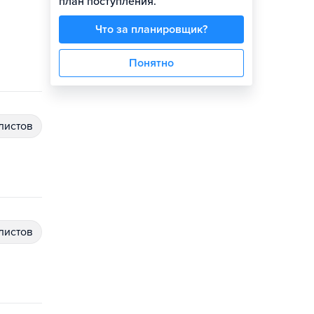
план поступления.
Что за планировщик?
Понятно
алистов
алистов