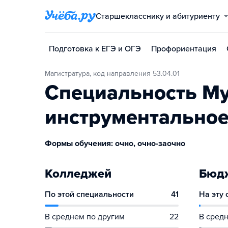
Старшекласснику и абитуриенту
Подготовка к ЕГЭ и ОГЭ
Профориентация
Магистратура, код направления 53.04.01
Специальность М
инструментальное
Формы обучения: очно, очно-заочно
Колледжей
Бюдж
По этой специальности
41
На эту
В среднем по другим
22
В средн