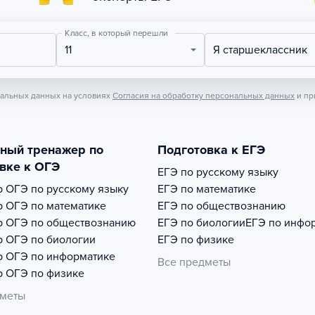
Класс, в который перешли
11
Я старшеклассник
нальных данных на условиях
Согласия на обработку персональных данных
и пр
тный тренажер по
Подготовка к ЕГЭ
вке к ОГЭ
ЕГЭ по русскому языку
р
ОГЭ по русскому языку
ЕГЭ по математике
р
ОГЭ по математике
ЕГЭ по обществознанию
р
ОГЭ по обществознанию
ЕГЭ по биологии
ЕГЭ по инфо
р
ОГЭ по биологии
ЕГЭ по физике
р
ОГЭ по информатике
Все предметы
р
ОГЭ по физике
дметы