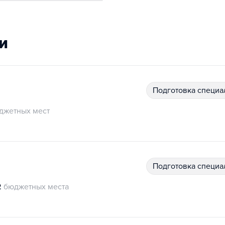
и
подготовка специ
джетных мест
подготовка специ
2
бюджетных места