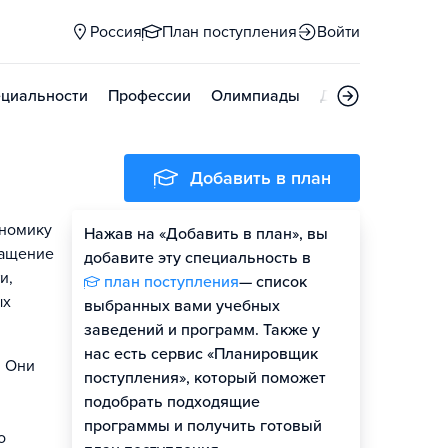
Россия
План поступления
Войти
циальности
Профессии
Олимпиады
Дни открытых д
Добавить в план
ономику
Нажав на «Добавить в план», вы
ращение
добавите эту специальность в
и,
план поступления
— список
ых
выбранных вами учебных
заведений и программ. Также у
нас есть сервис «Планировщик
. Они
поступления», который поможет
подобрать подходящие
программы и получить готовый
о