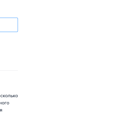
 сколько
ного
я