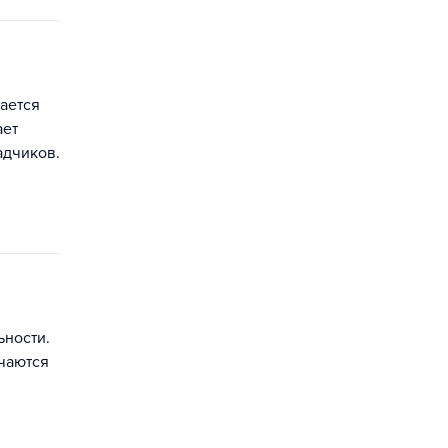
ается
ает
адчиков.
ьности.
ечаются