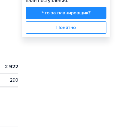
план поступления.
Что за планировщик?
Понятно
2 922
290