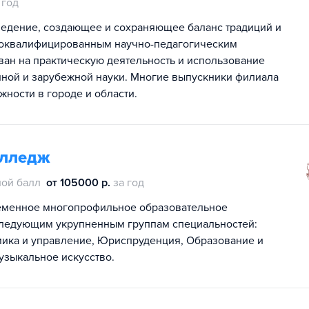
 год
ведение, создающее и сохраняющее баланс традиций и
коквалифицированным научно-педагогическим
ван на практическую деятельность и использование
ной и зарубежной науки. Многие выпускники филиала
ности в городе и области.
олледж
ой балл
от 105000 р.
за год
ременное многопрофильное образовательное
 следующим укрупненным группам специальностей:
мика и управление, Юриспруденция, Образование и
узыкальное искусство.