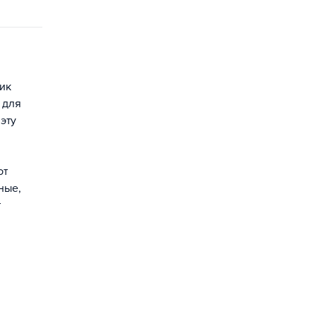
ик
 для
эту
ют
ные,
т