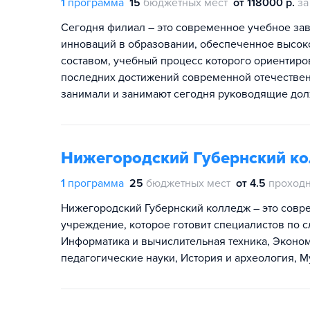
1
программа
15
бюджетных мест
от 118000 р.
за
Сегодня филиал – это современное учебное за
инноваций в образовании, обеспеченное высо
составом, учебный процесс которого ориентиро
последних достижений современной отечествен
занимали и занимают сегодня руководящие долж
Нижегородский Губернский к
1
программа
25
бюджетных мест
от 4.5
проходн
Нижегородский Губернский колледж – это сов
учреждение, которое готовит специалистов по
Информатика и вычислительная техника, Эконо
педагогические науки, История и археология, М