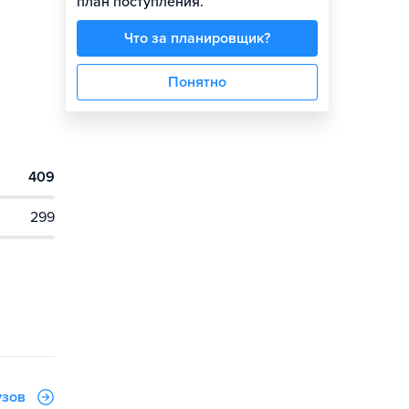
план поступления.
Что за планировщик?
Понятно
409
299
узов