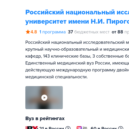
Российский национальный исс
университет имени Н.И. Пирог
4.8
1
программа
37
бюджетных мест
от 88
п
Российский национальный исследовательский м
крупный научно-образовательный и медицинский 
кафедр, 143 клинические базы, 3 собственные 
Единственный медицинский вуз России, имеющи
действующую международную программу двойног
медицинской специальности.
Вуз в рейтингах
21 в России
60 в России