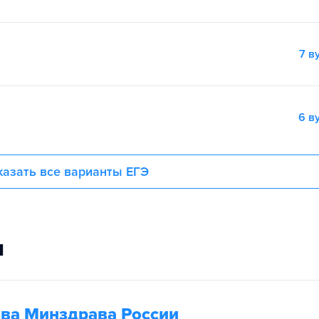
7 в
6 в
азать все варианты ЕГЭ
и
ва Минздрава России