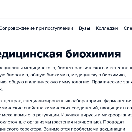
Сопровождение при поступлении
Вузы
Колледжи
Спе
едицинская биохимия
исциплины медицинского, биотехнологического и естествен
рную биологию, общую биохимию, медицинскую биохимию,
мию, общую и клиническую иммунологию. Практические зан
х.
их центрах, специализированных лабораториях, фармацевти
имические свойства химических соединений, входящих в со
 механизмы его регуляции. Изучают вирусы и микрооргани
оклеточные организмы (растения и животные). Проводят
цинского характера. Занимаются проблемами вакцинации