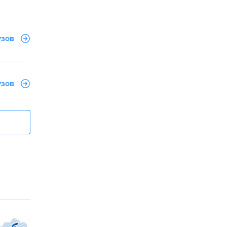
узов
узов