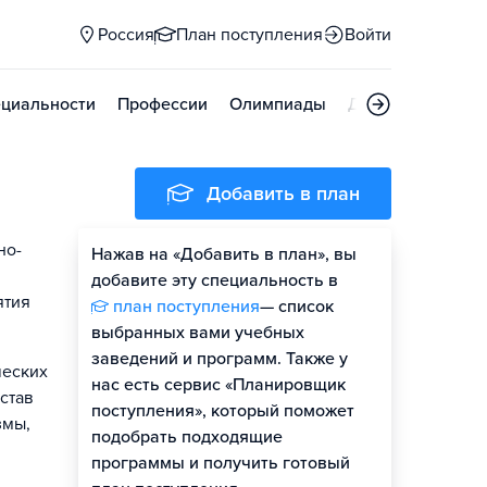
Россия
План поступления
Войти
циальности
Профессии
Олимпиады
Дни открытых д
Добавить в план
но-
Нажав на «Добавить в план», вы
добавите эту специальность в
ятия
план поступления
— список
выбранных вами учебных
заведений и программ. Также у
ческих
нас есть сервис «Планировщик
став
поступления», который поможет
змы,
подобрать подходящие
программы и получить готовый