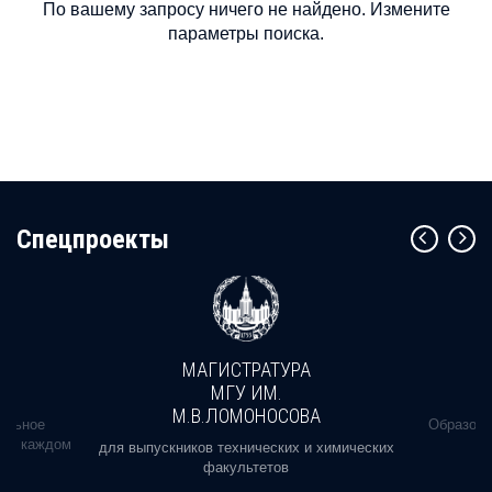
По вашему запросу ничего не найдено. Измените
параметры поиска.
Cпецпроекты
МАГИСТРАТУРА
МГУ ИМ.
М.В.ЛОМОНОСОВА
альное
Образова
ь в каждом
для выпускников технических и химических
факультетов