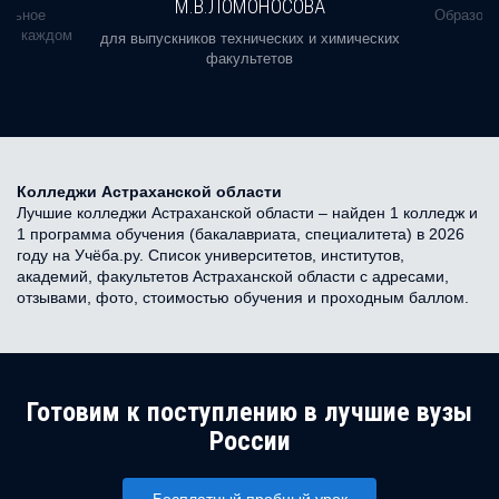
М.В.ЛОМОНОСОВА
альное
Образова
ь в каждом
для выпускников технических и химических
факультетов
Колледжи Астраханской области
Лучшие колледжи Астраханской области – найден 1 колледж и
1 программа обучения (бакалавриата, специалитета) в 2026
году на Учёба.ру. Список университетов, институтов,
академий, факультетов Астраханской области с адресами,
отзывами, фото, стоимостью обучения и проходным баллом.
Готовим к поступлению в лучшие вузы
России