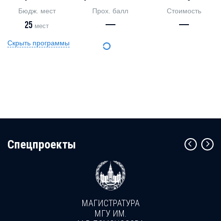
Бюдж. мест
Прох. балл
Стоимость
25
—
—
мест
Скрыть программы
Cпецпроекты
МАГИСТРАТУРА
МГУ ИМ.