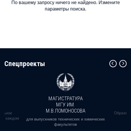
По вашему запросу ничего не найдено. Измените
параметры поиска.
Cпецпроекты
МАГИСТРАТУРА
МГУ ИМ.
М.В.ЛОМОНОСОВА
альное
Образова
ь в каждом
для выпускников технических и химических
факультетов