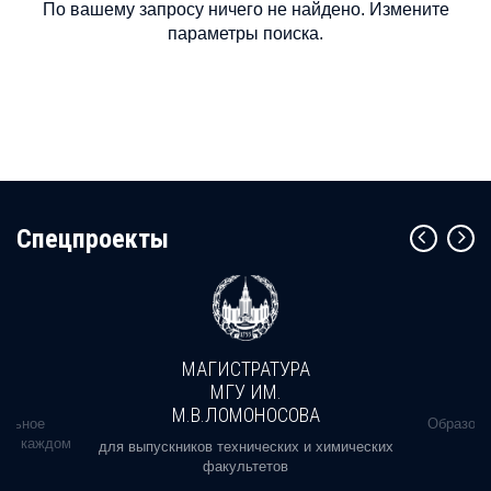
По вашему запросу ничего не найдено. Измените
параметры поиска.
Cпецпроекты
МАГИСТРАТУРА
МГУ ИМ.
М.В.ЛОМОНОСОВА
альное
Образова
ь в каждом
для выпускников технических и химических
факультетов