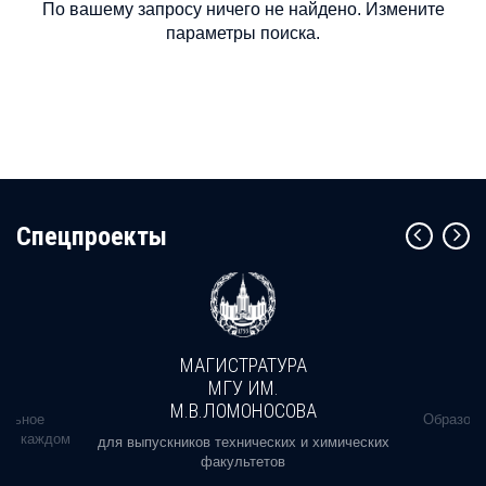
По вашему запросу ничего не найдено. Измените
параметры поиска.
Cпецпроекты
МАГИСТРАТУРА
МГУ ИМ.
М.В.ЛОМОНОСОВА
альное
Образова
ь в каждом
для выпускников технических и химических
факультетов