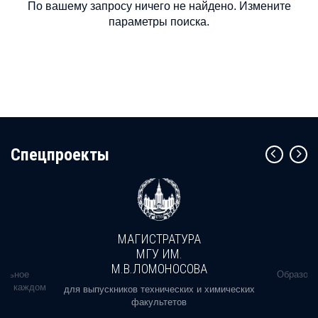
По вашему запросу ничего не найдено. Измените
параметры поиска.
Cпецпроекты
МАГИСТРАТУРА
МГУ ИМ.
М.В.ЛОМОНОСОВА
альное
Образова
ь в каждом
для выпускников технических и химических
факультетов