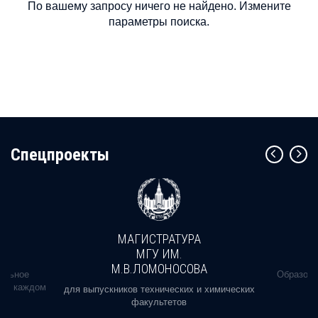
По вашему запросу ничего не найдено. Измените
параметры поиска.
Cпецпроекты
МАГИСТРАТУРА
МГУ ИМ.
М.В.ЛОМОНОСОВА
альное
Образова
ь в каждом
для выпускников технических и химических
факультетов