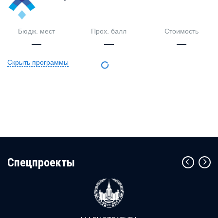
Бюдж. мест
Прох. балл
Стоимость
—
—
—
Скрыть программы
Cпецпроекты