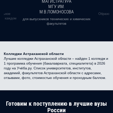
МАГИСТРАТУРА
МГУ ИМ.
М.В.ЛОМОНОСОВА
альное
Образова
ь в каждом
для выпускников технических и химических
факультетов
Колледжи Астраханской области
Лучшие колледжи Астраханской области – найден 1 колледж и
1 программа обучения (бакалавриата, специалитета) в 2026
году на Учёба.ру. Список университетов, институтов,
академий, факультетов Астраханской области с адресами,
отзывами, фото, стоимостью обучения и проходным баллом.
Готовим к поступлению в лучшие вузы
России