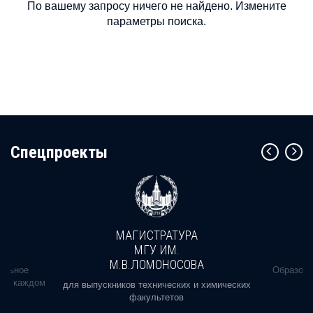
По вашему запросу ничего не найдено. Измените
параметры поиска.
Cпецпроекты
МАГИСТРАТУРА
МГУ ИМ.
М.В.ЛОМОНОСОВА
альное
Образова
ь в каждом
для выпускников технических и химических
факультетов