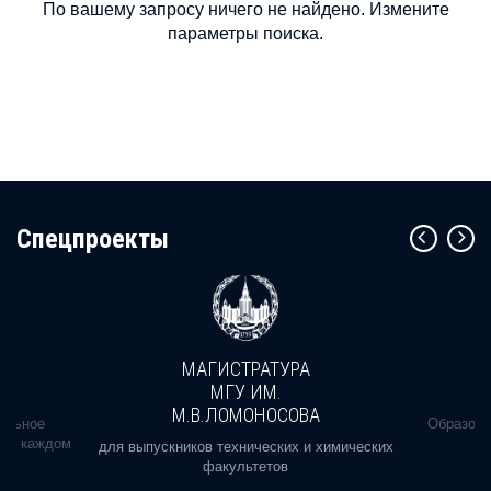
По вашему запросу ничего не найдено. Измените
параметры поиска.
Cпецпроекты
МАГИСТРАТУРА
МГУ ИМ.
М.В.ЛОМОНОСОВА
альное
Образова
ь в каждом
для выпускников технических и химических
факультетов