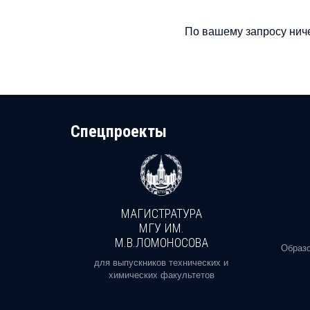
По вашему запросу ниче
Cпецпроекты
МАГИСТРАТУРА
И
МГУ ИМ.
М.В.ЛОМОНОСОВА
, реальное
Образо
орая есть
для выпускников технических и
химических факультетов