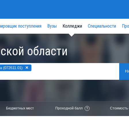
нировщик поступления
Вузы
Колледжи
Специальности
Про
ской области
×
 (072611.01)
Н
Бюджетных мест
Проходной балл
Стоимость 
?