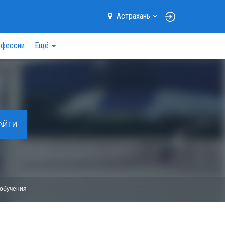
Астрахань
фессии
Ещё
АЙТИ
обучения