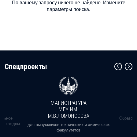
По вашему запросу ничего не найдено. Измените
параметры поиска.
Cпецпроекты
МАГИСТРАТУРА
МГУ ИМ.
М.В.ЛОМОНОСОВА
альное
Образова
ь в каждом
для выпускников технических и химических
факультетов