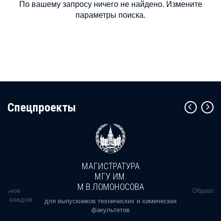
По вашему запросу ничего не найдено. Измените
параметры поиска.
Cпецпроекты
МАГИСТРАТУРА
МГУ ИМ.
М.В.ЛОМОНОСОВА
альное
Образова
ь в каждом
для выпускников технических и химических
факультетов