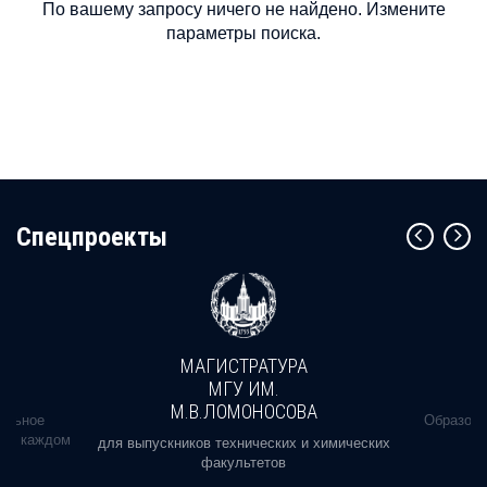
По вашему запросу ничего не найдено. Измените
параметры поиска.
Cпецпроекты
МАГИСТРАТУРА
МГУ ИМ.
М.В.ЛОМОНОСОВА
альное
Образова
ь в каждом
для выпускников технических и химических
факультетов