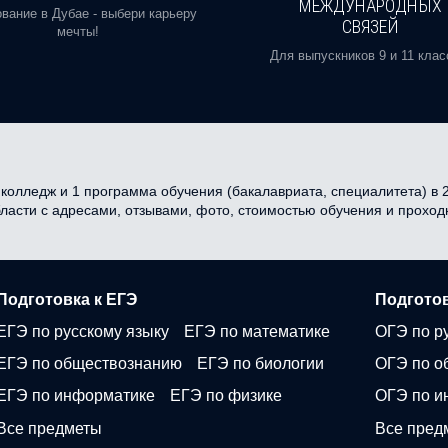
МЕЖДУНАРОДНЫХ
вание в Дубае - выбери карьеру
СВЯЗЕЙ
мечты!
Для выпускников 9 и 11 клас
колледж и 1 программа обучения (бакалавриата, специалитета) в 2
бласти с адресами, отзывами, фото, стоимостью обучения и прохо
Подготовка к ЕГЭ
Подготов
ЕГЭ по русскому языку
ЕГЭ по математике
ОГЭ по р
ЕГЭ по обществознанию
ЕГЭ по биологии
ОГЭ по о
ЕГЭ по информатике
ЕГЭ по физике
ОГЭ по и
Все предметы
Все пред