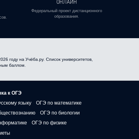
ОНЛАЙН
Пройди
профе
Федеральный проект дистанционного
образования.
сов.
026 году на Учёба.ру. Список университетов,
дным баллом.
ка к ОГЭ
усскому языку
ОГЭ по математике
бществознанию
ОГЭ по биологии
нформатике
ОГЭ по физике
меты