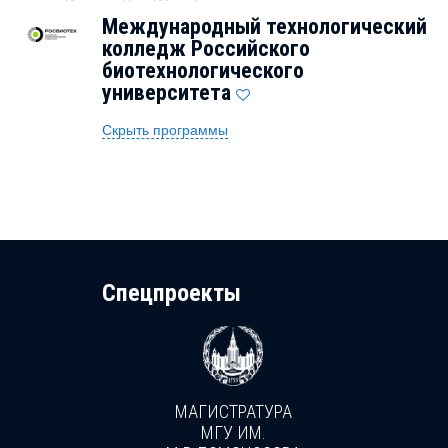
Международный технологический
колледж Российского
биотехнологического
университета
Скрыть программы
Cпецпроекты
МАГИСТРАТУРА
И
МГУ ИМ.