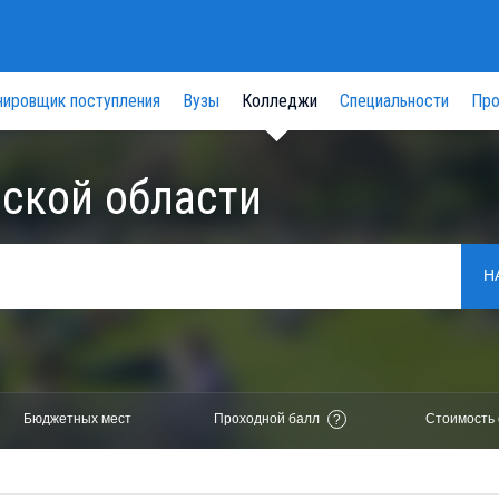
нировщик поступления
Вузы
Колледжи
Специальности
Про
ской области
Н
Бюджетных мест
Проходной балл
Стоимость 
?