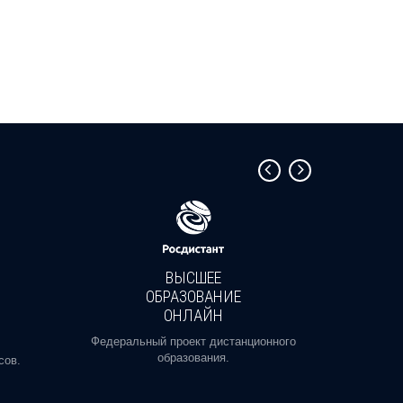
ВЫСШЕЕ
ОБРАЗОВАНИЕ
ОНЛАЙН
Пройди
профе
Федеральный проект дистанционного
образования.
сов.