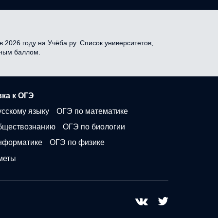
 2026 году на Учёба.ру. Список университетов,
дным баллом.
ка к ОГЭ
усскому языку
ОГЭ по математике
бществознанию
ОГЭ по биологии
нформатике
ОГЭ по физике
меты