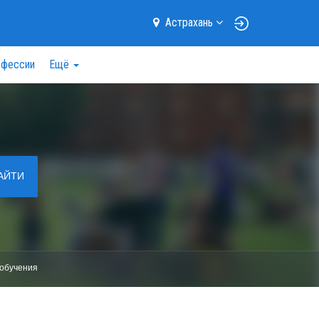
Астрахань
фессии
Ещё
АЙТИ
обучения