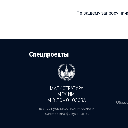
По вашему запросу ниче
Cпецпроекты
МАГИСТРАТУРА
И
МГУ ИМ.
М.В.ЛОМОНОСОВА
, реальное
Образо
орая есть
для выпускников технических и
химических факультетов