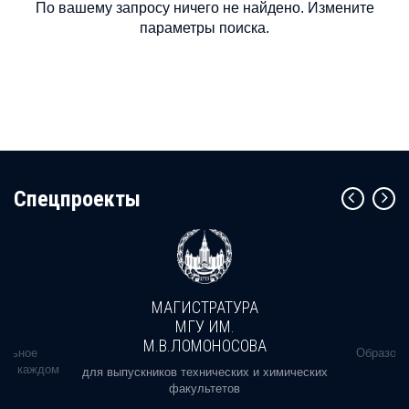
По вашему запросу ничего не найдено. Измените
параметры поиска.
Cпецпроекты
МАГИСТРАТУРА
МГУ ИМ.
М.В.ЛОМОНОСОВА
альное
Образова
ь в каждом
для выпускников технических и химических
факультетов