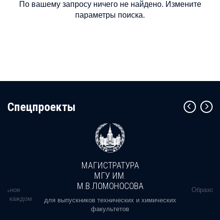
По вашему запросу ничего не найдено. Измените
параметры поиска.
Cпецпроекты
МАГИСТРАТУРА
МГУ ИМ.
М.В.ЛОМОНОСОВА
альное
Образова
ь в каждом
для выпускников технических и химических
факультетов