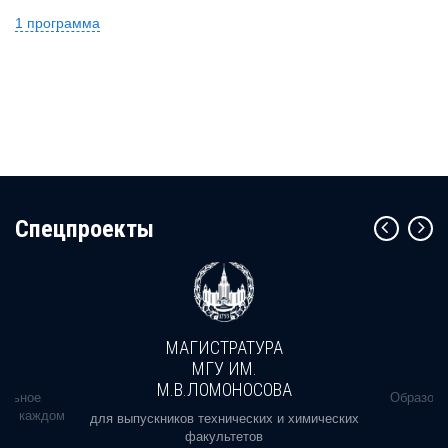
1 программа
Cпецпроекты
МАГИСТРАТУРА
МГУ ИМ.
М.В.ЛОМОНОСОВА
альное
Образова
ь в каждом
для выпускников технических и химических
факультетов