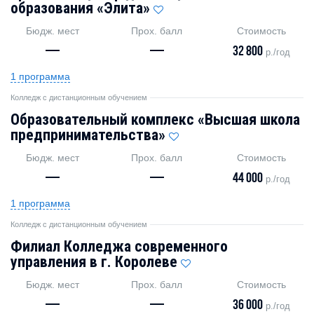
образования «Элита»
Бюдж. мест
Прох. балл
Стоимость
—
—
32 800
р./год
1 программа
Колледж с дистанционным обучением
Образовательный комплекс «Высшая школа
предпринимательства»
Бюдж. мест
Прох. балл
Стоимость
—
—
44 000
р./год
1 программа
Колледж с дистанционным обучением
Филиал Колледжа современного
управления в г. Королеве
Бюдж. мест
Прох. балл
Стоимость
—
—
36 000
р./год