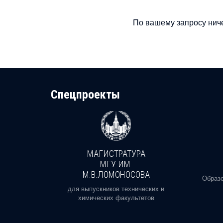
По вашему запросу ниче
Cпецпроекты
МАГИСТРАТУРА
И
МГУ ИМ.
М.В.ЛОМОНОСОВА
, реальное
Образо
орая есть
для выпускников технических и
химических факультетов