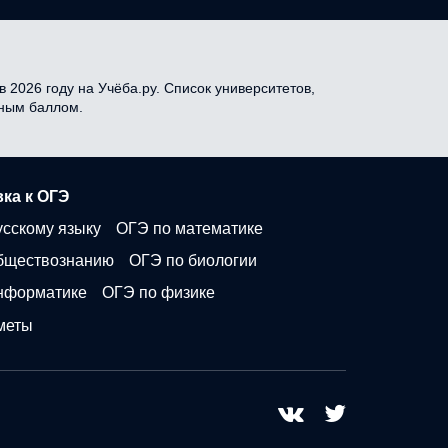
 2026 году на Учёба.ру. Список университетов,
дным баллом.
ка к ОГЭ
усскому языку
ОГЭ по математике
бществознанию
ОГЭ по биологии
нформатике
ОГЭ по физике
меты