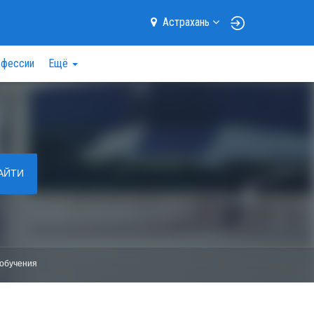
Астрахань
фессии
Ещё
АЙТИ
обучения